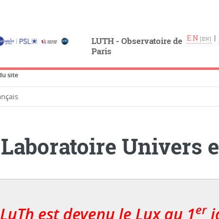
EN
|
LUTH - Observatoire de
Paris
u site
 Laboratoire Univers 
er
 LuTh est devenu le Lux au 1
j