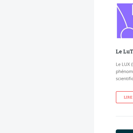
Le LuT
Le LUX (
phénomè
scientif
LIRE