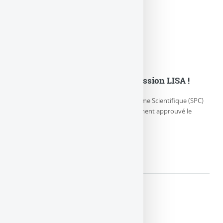
L’ESA adopte officiellement la mission LISA !
Jeudi 25 janvier 2024, le Comité du Programme Scientifique (SPC)
de l’Agence spatiale européenne a officiellement approuvé le
démarrage du (…)
LIRE LA SUITE