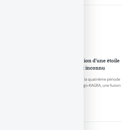
GW230529 : Observation de la fusion d’une étoile
à neutrons et d’un objet compact inconnu
Le 29 mai 2023, durant la première partie de la quatrième période
d’observation (O4a) des détecteurs LIGO-Virgo-KAGRA, une fusion
particulière de (…)
LIRE LA SUITE