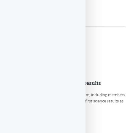
LIRE LA SUITE
Euclid Consortium first science results
On Thursday May 23rd, the Euclid Consortium, including members
of LUTH/Paris Observatory-PSL, releases its first science results as
well as 5 new (…)
LIRE LA SUITE