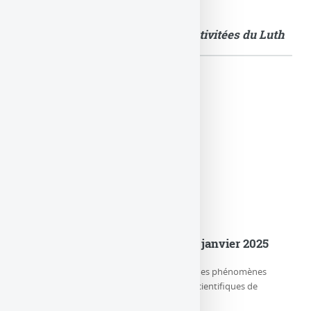
Quelques images illustrant les activitées du Luth
Actualités
er
Le LuTh est devenu le Lux au 1
janvier 2025
Le LUX (Laboratoire d’étude de l’Univers et des phénomènes
eXtrêmes) est l’un des trois départements scientifiques de
l’Observatoire de Paris-PSL, (…)