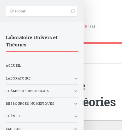
EN
|
FR
LUTH -
Observatoire de Paris
Laboratoire Univers et
Théories
Langues du site
ACCUEIL
LABORATOIRE
Le Laboratoire
THÈMES DE RECHERCHE
Univers et Théories
RESSOURCES NUMÉRIQUES
THÈSES
EMPLOIS