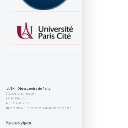
LUTH - Observatoire de Paris
5 place Jules Janssen
92195 Meudon
+33145077777
direction.luth at observatoiredeparis.psl.eu
Mentions Légales