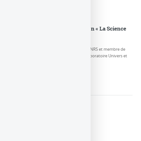
Eric Gourgoulhon dans l’émission « La Science
CQFD » sur France Culture
Eric Gourgoulhon, Directeur de Recherche CNRS et membre de
l’équipe Relativité et Objets Compacts au Laboratoire Univers et
Théories, parle de la (…)
LIRE LA SUITE