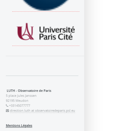
LUTH - Observatoire de Paris
5 place Jules Janssen
92195 Meudon
+33145077777
direction.luth at observatoiredeparis.psl.eu
Mentions Légales