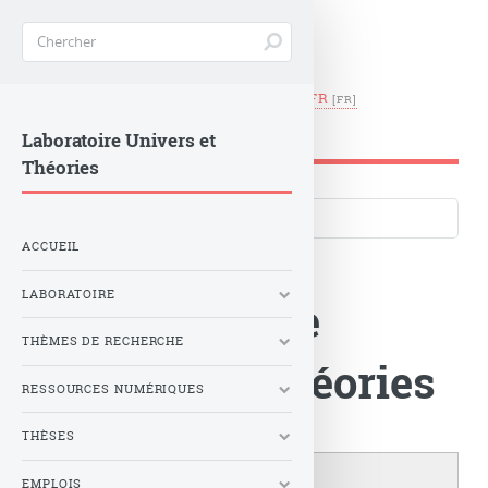
EN
|
FR
LUTH -
Observatoire de Paris
Laboratoire Univers et
Théories
Langues du site
ACCUEIL
LABORATOIRE
Le Laboratoire
THÈMES DE RECHERCHE
Univers et Théories
RESSOURCES NUMÉRIQUES
THÈSES
EMPLOIS