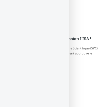
L’ESA adopte officiellement la mission LISA !
Jeudi 25 janvier 2024, le Comité du Programme Scientifique (SPC)
de l’Agence spatiale européenne a officiellement approuvé le
démarrage du (…)
LIRE LA SUITE