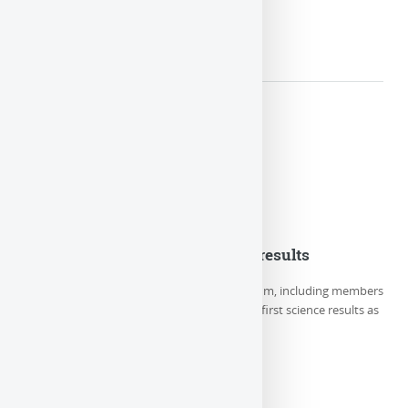
LIRE LA SUITE
Euclid Consortium first science results
On Thursday May 23rd, the Euclid Consortium, including members
of LUTH/Paris Observatory-PSL, releases its first science results as
well as 5 new (…)
LIRE LA SUITE