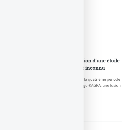
GW230529 : Observation de la fusion d’une étoile
à neutrons et d’un objet compact inconnu
Le 29 mai 2023, durant la première partie de la quatrième période
d’observation (O4a) des détecteurs LIGO-Virgo-KAGRA, une fusion
particulière de (…)
LIRE LA SUITE