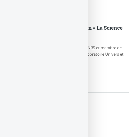
Eric Gourgoulhon dans l’émission « La Science
CQFD » sur France Culture
Eric Gourgoulhon, Directeur de Recherche CNRS et membre de
l’équipe Relativité et Objets Compacts au Laboratoire Univers et
Théories, parle de la (…)
LIRE LA SUITE