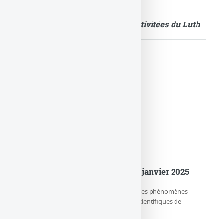
Quelques images illustrant les activitées du Luth
Actualités
er
Le LuTh est devenu le Lux au 1
janvier 2025
Le LUX (Laboratoire d’étude de l’Univers et des phénomènes
eXtrêmes) est l’un des trois départements scientifiques de
l’Observatoire de Paris-PSL, (…)