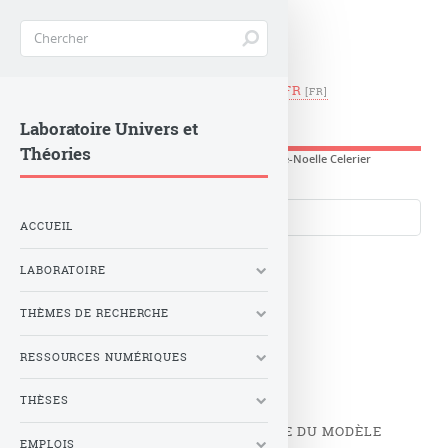
EN
|
FR
LUTH -
Observatoire de Paris
Laboratoire Univers et
Théories
Accueil
>
Séminaires
>
Liste des Séminaires
>
Marie-Noelle Celerier
Langues du site
ACCUEIL
LABORATOIRE
Marie-Noelle
THÈMES DE RECHERCHE
Celerier
RESSOURCES NUMÉRIQUES
THÈSES
UNE GÉNÉRALISATION INHOMOGÈNE DU MODÈLE
EMPLOIS