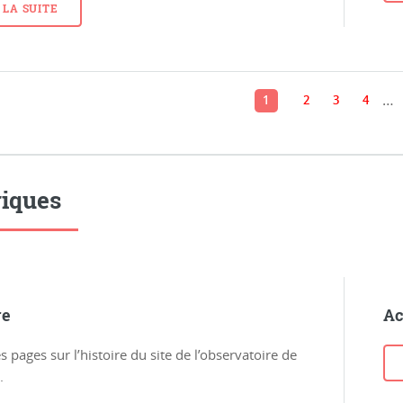
 LA SUITE
…
1
2
3
4
iques
re
Ac
 pages sur l’histoire du site de l’observatoire de
.