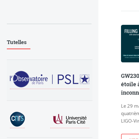
Tutelles
GW2305
étoile
incon
Le 29 ma
quatrièm
LIGO-Vir