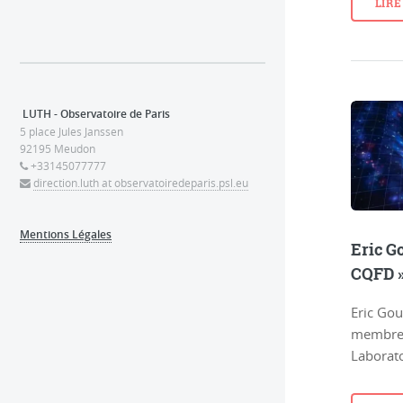
LIRE
LUTH - Observatoire de Paris
5 place Jules Janssen
92195 Meudon
+33145077777
direction.luth at observatoiredeparis.psl.eu
Mentions Légales
Eric G
CQFD »
Eric Gou
membre d
Laborato