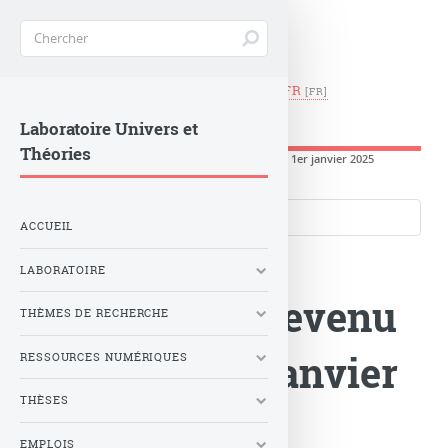
EN
|
FR
LUTH -
Observatoire de Paris
Laboratoire Univers et
Théories
Accueil
>
Actualités
>
Le LuTh est devenu le Lux au 1er janvier 2025
Langues du site
ACCUEIL
LABORATOIRE
Le LuTh est devenu
THÈMES DE RECHERCHE
er
le Lux au 1
janvier
RESSOURCES NUMÉRIQUES
THÈSES
2025
EMPLOIS